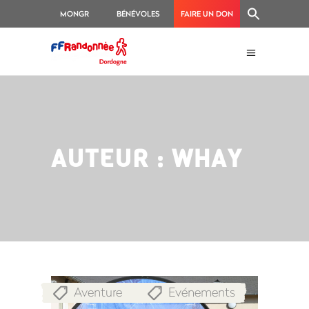
MONGR
BÉNÉVOLES
FAIRE UN DON
AUTEUR : WHAY
Aventure
Evénements
,